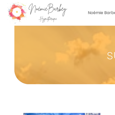
Noémie Barb
s