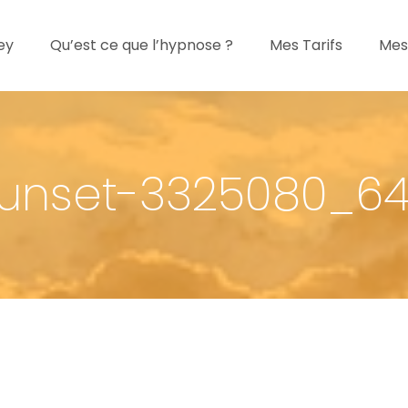
ey
Qu’est ce que l’hypnose ?
Mes Tarifs
Mes
unset-3325080_6