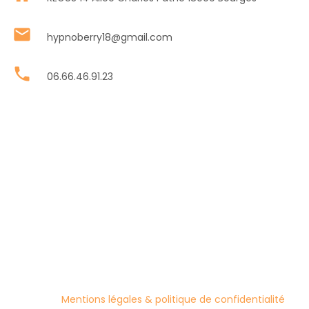
mail
hypnoberry18@gmail.com
phone
06.66.46.91.23
Mentions légales & politique de confidentialité