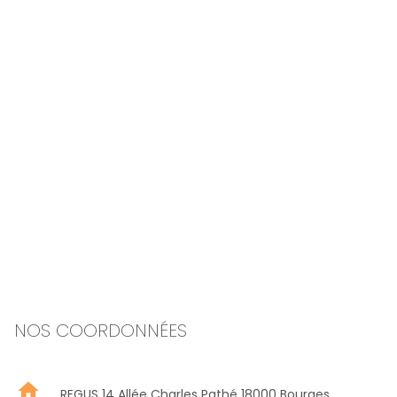
NOS COORDONNÉES
home
REGUS 14 Allée Charles Pathé 18000 Bourges