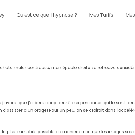
ey
Qu’est ce que l’hypnose ?
Mes Tarifs
Mes
une chute malencontreuse, mon épaule droite se retrouve considé
 j’avoue que j’ai beaucoup pensé aux personnes qui le sont p
 d’assister à un orage! Pour un peu, on se croirait dans l’accélé
r le plus immobile possible de manière à ce que les images soien