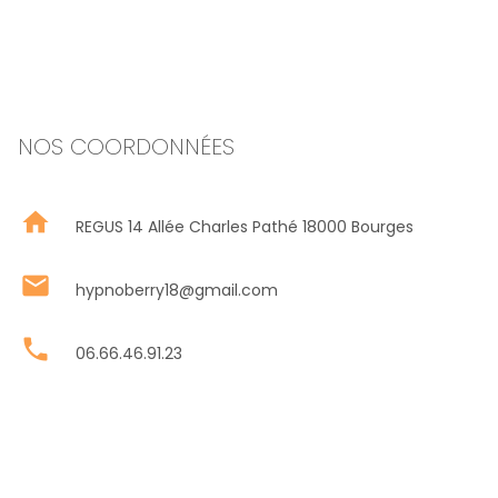
NOS COORDONNÉES
home
REGUS 14 Allée Charles Pathé 18000 Bourges
mail
hypnoberry18@gmail.com
phone
06.66.46.91.23