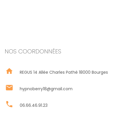
NOS COORDONNÉES
home
REGUS 14 Allée Charles Pathé 18000 Bourges
mail
hypnoberry18@gmail.com
phone
06.66.46.91.23