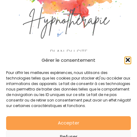
PLAN DU SITE
Gérer le consentement
Noémie Barbey
Pour offrir les meilleures expériences, nous utilisons des
Qu’est ce que l’hypnose ?
technologies telles que les cookies pour stocker et/ou accéder aux
informations des appareils. Le fait de consentir à ces technologies
nous permettra de traiter des données telles que le comportement
Mes Tarifs
de navigation ou les ID uniques sur ce site. Le fait de ne pas
consentir ou de retirer son consentement peut avoir un effet négatif
Mes Actualités
sur certaines caractéristiques et fonctions.
Contact
Accepter
Prendre rendez-vous
Refuser