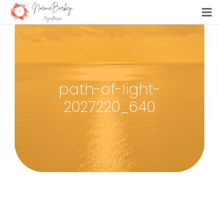
path-of-light-
2027220_640