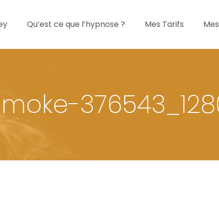
ey
Qu’est ce que l’hypnose ?
Mes Tarifs
Mes
smoke-376543_128