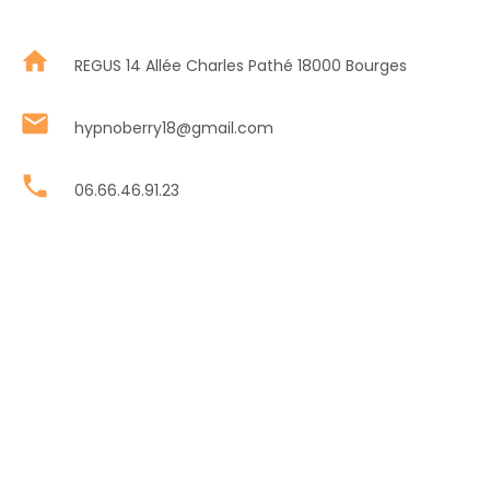
home
REGUS 14 Allée Charles Pathé 18000 Bourges
mail
hypnoberry18@gmail.com
phone
06.66.46.91.23